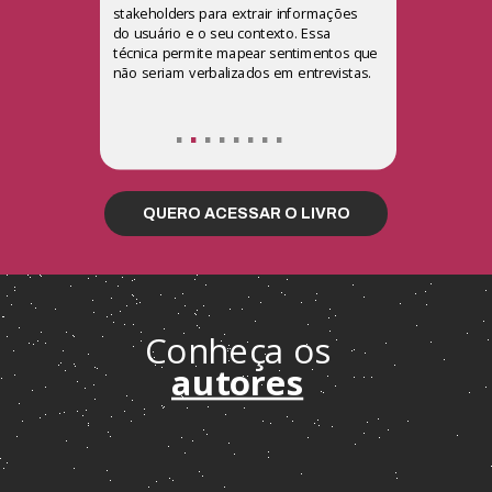
stakeholders para extrair informações
do usuário e o seu contexto. Essa
técnica permite mapear sentimentos que
não seriam verbalizados em entrevistas.
.
.
......
QUERO ACESSAR O LIVRO
Conheça os
autores