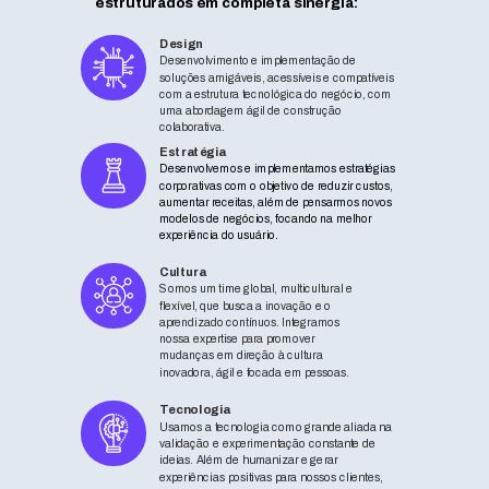
estruturados em completa sinergia:
Design
Desenvolvimento e implementação de
soluções amigáveis, acessíveis e compatíveis
com a estrutura tecnológica do negócio, com
uma abordagem ágil de construção
colaborativa.
Estratégia
Desenvolvemos e implementamos estratégias
corporativas com o objetivo de reduzir custos,
aumentar receitas, além de pensarmos novos
modelos de negócios, focando na melhor
experiência do usuário.
.
Cultura
Somos um time global, multicultural e
flexível, que busca a inovação e o
aprendizado contínuos. Integramos
nossa expertise para promover
mudanças em direção à cultura
inovadora, ágil e focada em pessoas.
Tecnologia
Usamos a tecnologia como grande aliada na
validação e experimentação constante de
ideias. Além de humanizar e gerar
experiências positivas para nossos clientes,