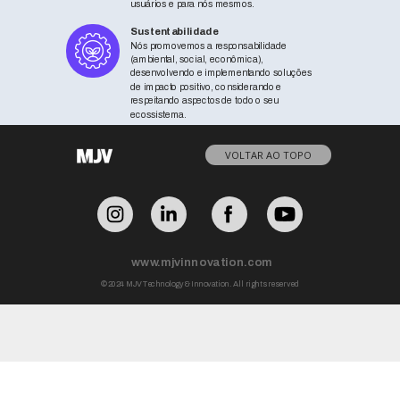
usuários e para nós mesmos.
Sustentabilidade
Nós promovemos a responsabilidade
(ambiental, social, econômica),
desenvolvendo e implementando soluções
de impacto positivo, considerando e
respeitando aspectos de todo o seu
ecossistema.
VOLTAR AO TOPO
www.mjvinnovation.com
© 2024 MJV Technology & Innovation. All rights reserved
SEGURANÇA DA INFORMAÇÃO
security@mjvinnovation.com